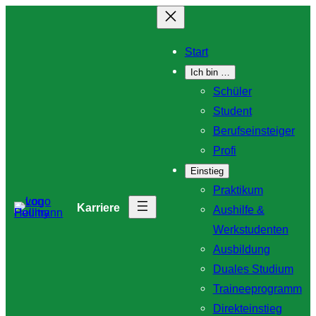
Zum
Inhalt
Start
springen
Ich bin …
Schüler
Student
Berufseinsteiger
Profi
Einstieg
Praktikum
Karriere
Aushilfe &
Werkstudenten
Ausbildung
Duales Studium
Traineeprogramm
Direkteinstieg