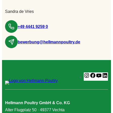
Sandra de Vries
+49 4441 9259 0
bewerbung@hellmannpoultry.de
Instagram
Faceboo
YouT
Li
Hellmann Poultry GmbH & Co. KG
Alter Flugplatz 50 · 49377 Vechta