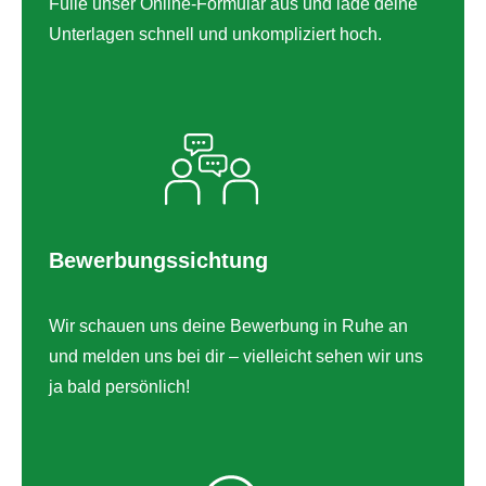
Fülle unser Online-Formular aus und lade deine
Hochladen.
Du kannst bis zu 5 Dateien hochladen.
Unterlagen schnell und unkompliziert hoch.
Wir benötigen deine Zustimmung
*
Ich willige ein, dass diese Website meine
übermittelten Informationen speichert, sodass
meine Anfrage beantwortet werden kann.
Custom Captcha
*
=
Bewerbungssichtung
Anschreiben,
*Pflichtfeld
und
Wir schauen uns deine Bewerbung in Ruhe an
dich?
Jetzt bewerben!
und melden uns bei dir – vielleicht sehen wir uns
ja bald persönlich!