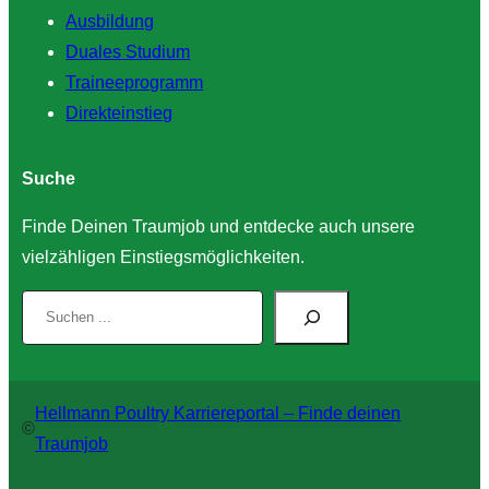
Ausbildung
Duales Studium
Traineeprogramm
Direkteinstieg
Suche
Finde Deinen Traumjob und entdecke auch unsere
vielzähligen Einstiegsmöglichkeiten.
S
u
c
h
Hellmann Poultry Karriereportal – Finde deinen
e
©
Traumjob
n