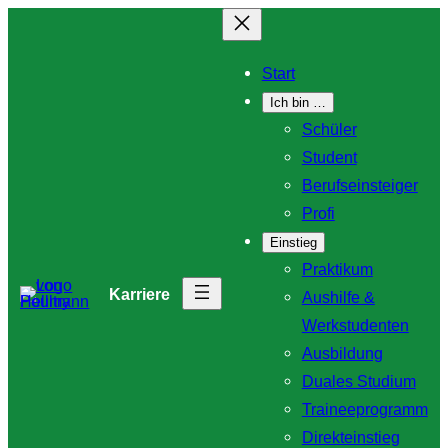
Zum
Inhalt
Start
springen
Ich bin …
Schüler
Student
Berufseinsteiger
Profi
Einstieg
Praktikum
Karriere
Aushilfe &
Werkstudenten
Ausbildung
Duales Studium
Traineeprogramm
Direkteinstieg