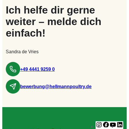
Ich helfe dir gerne
weiter – melde dich
einfach!
Sandra de Vries
+49 4441 9259 0
bewerbung@hellmannpoultry.de
Instagram
Faceboo
YouT
Li