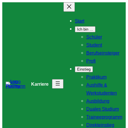
Zum
Inhalt
Start
springen
Ich bin …
Schüler
Student
Berufseinsteiger
Profi
Einstieg
Praktikum
Karriere
Aushilfe &
Werkstudenten
Ausbildung
Duales Studium
Traineeprogramm
Direkteinstieg