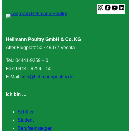
Instagram
Faceboo
YouT
Li
Hellmann Poultry GmbH & Co. KG
Alter Flugplatz 50 · 49377 Vechta
Tel.: 04441-9259 – 0
Fax: 04441-9259 – 50
E-Mail:
info@hellmannpoultry.de
Ich bin …
Schüler
Student
Berufseinsteiger