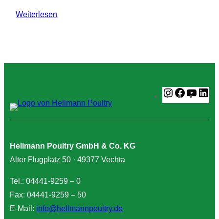
:
Weiterlesen
Maschinenbediener
Kantbank
(m/w/d)
Instagram
Faceboo
YouT
Li
Hellmann Poultry GmbH & Co. KG
Alter Flugplatz 50 · 49377 Vechta
Tel.: 04441-9259 – 0
Fax: 04441-9259 – 50
E-Mail:
info@hellmannpoultry.de