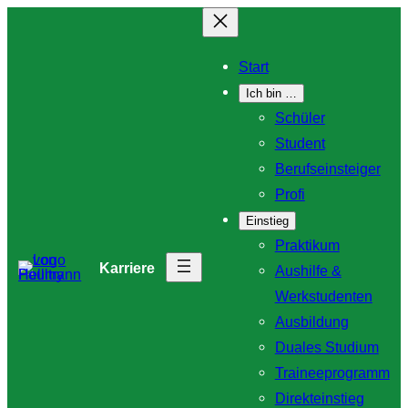
Zum
Inhalt
Start
springen
Ich bin …
Schüler
Student
Berufseinsteiger
Profi
Einstieg
Praktikum
Karriere
Aushilfe &
Werkstudenten
Ausbildung
Duales Studium
Traineeprogramm
Direkteinstieg