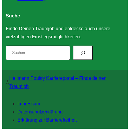
Suche
Finde Deinen Traumjob und entdecke auch unsere
vielzähligen Einstiegsmöglichkeiten.
S
u
c
h
Hellmann Poultry Karriereportal – Finde deinen
e
©
Traumjob
n
Impressum
Datenschutz­erklärung
Erklärung zur Barrierefreiheit